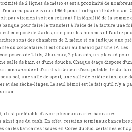
proximité de 2 lignes de métro et est à proximité de nombreu
. J’en ai eu pour environ 1950€ pour l’intégralité de 6 mois. 
oit par virement soit en retirant l’intégralité de la somme 
 banque pour faire le transfert à l’aide de la facture une fo
ir est composé de 2 ailes, une pour les hommes et l’autre pou
ambres sont des chambres de 2, même si on indique une pré
lité du colocataire, il est choisi au hasard par une IA. Les
omposées de 2 lits, 2 bureaux, 2 placards, un placard pour
ne salle de bain et d’une douche. Chaque étage dispose d’u
d’un micro-onde et d’un distributeur d’eau potable. Le dortoir
 sous-sol, une salle de sport, une salle de prière ainsi que d
 et des sèche-linges. Le seul bémol est le fait qu’il n’y a p
sition.
, il est préférable d’avoir plusieurs cartes bancaires
 ainsi que du cash. En effet, certains terminaux bancaires
es cartes bancaires issues en Corée du Sud, certaines écho