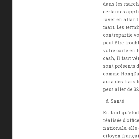
dans les march
certaines appl
laver en allan
mart. Les termi
contrepartie vo
peut être troub
votre carte en 
cash, il faut v
sont présents 
comme HongDae,
aura des frais 
peut aller de 3
Santé
En tant qu’étud
réalisée d’offi
nationale, elle
citoyen françai