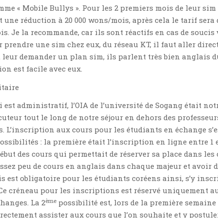
me « Mobile Bullys ». Pour les 2 premiers mois de leur sim
nt une réduction à 20 000 wons/mois, après cela le tarif sera 
s. Je la recommande, car ils sont réactifs en cas de soucis 
prendre une sim chez eux, du réseau KT, il faut aller dire
t leur demander un plan sim, ils parlent très bien anglais 
n est facile avec eux.
itaire
i est administratif, l’OIA de l’université de Sogang était not
uteur tout le long de notre séjour en dehors des professeurs
s. L’inscription aux cours pour les étudiants en échange s’e
ossibilités : la première était l’inscription en ligne entre 1 e
ébut des cours qui permettait de réserver sa place dans les 
a assez peu de cours en anglais dans chaque majeur et avoir 
s est obligatoire pour les étudiants coréens ainsi, s’y inscr
 Ce créneau pour les inscriptions est réservé uniquement a
ème
changes. La 2
possibilité est, lors de la première semaine
directement assister aux cours que l’on souhaite et y postule