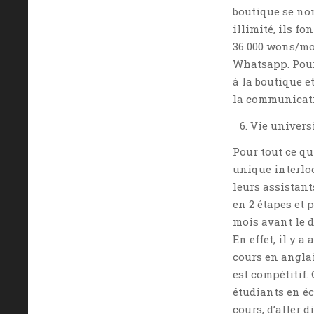
boutique se nom
illimité, ils fo
36 000 wons/moi
Whatsapp. Pour 
à la boutique e
la communicatio
Vie univers
Pour tout ce qu
unique interloc
leurs assistant
en 2 étapes et p
mois avant le d
En effet, il y 
cours en anglai
est compétitif.
étudiants en é
cours, d’aller 