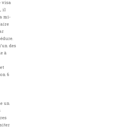
e visa
 il
a mi-
faire
ar
cédure.
u’un des
e à
et
ron 6
de un
s
res
siter