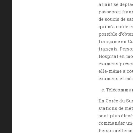
allant se dépla
passeport franç
de soucis de sa
qui m’a coûté e
possible d’obte
française en C
français. Perso
Hospital en moi
examens prescri
elle-même a coû
examens et mé
Télécommun
En Corée du Sud
stations de mét
sont plus élevé
commander une 
Personnellement