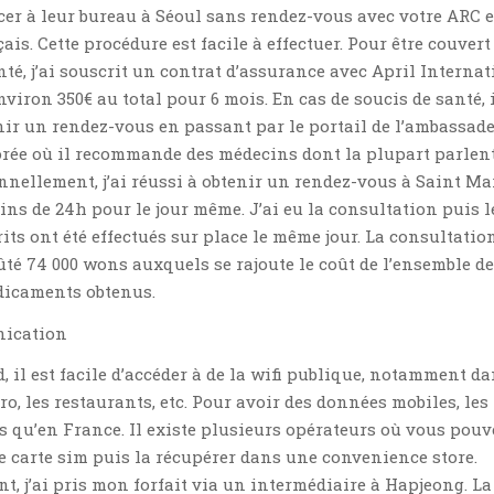
cer à leur bureau à Séoul sans rendez-vous avec votre ARC e
ais. Cette procédure est facile à effectuer. Pour être couvert
nté, j’ai souscrit un contrat d’assurance avec April Interna
nviron 350€ au total pour 6 mois. En cas de soucis de santé, i
nir un rendez-vous en passant par le portail de l’ambassad
orée où il recommande des médecins dont la plupart parlen
nnellement, j’ai réussi à obtenir un rendez-vous à Saint Ma
ns de 24h pour le jour même. J’ai eu la consultation puis l
ts ont été effectués sur place le même jour. La consultatio
té 74 000 wons auxquels se rajoute le coût de l’ensemble d
dicaments obtenus.
ication
, il est facile d’accéder à de la wifi publique, notamment da
ro, les restaurants, etc. Pour avoir des données mobiles, les 
s qu’en France. Il existe plusieurs opérateurs où vous pouv
carte sim puis la récupérer dans une convenience store.
, j’ai pris mon forfait via un intermédiaire à Hapjeong. La