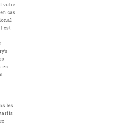
t votre
 en cas
tional
l est
e
t
ry’s
es
n en
es
ns les
tarifs
ez