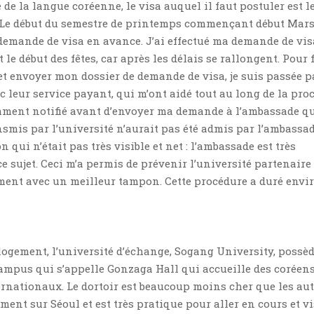
 de la langue coréenne, le visa auquel il faut postuler est l
. Le début du semestre de printemps commençant début Mars,
a demande de visa en avance. J’ai effectué ma demande de vis
 le début des fêtes, car après les délais se rallongent. Pour 
t envoyer mon dossier de demande de visa, je suis passée p
 leur service payant, qui m’ont aidé tout au long de la pro
mment notifié avant d’envoyer ma demande à l’ambassade q
mis par l’université n’aurait pas été admis par l’ambassad
 qui n’était pas très visible et net : l’ambassade est très
ce sujet. Ceci m’a permis de prévenir l’université partenaire 
ument avec un meilleur tampon. Cette procédure a duré envi
logement, l’université d’échange, Sogang University, possè
campus qui s’appelle Gonzaga Hall qui accueille des coréen
rnationaux. Le dortoir est beaucoup moins cher que les aut
ment sur Séoul et est très pratique pour aller en cours et vi