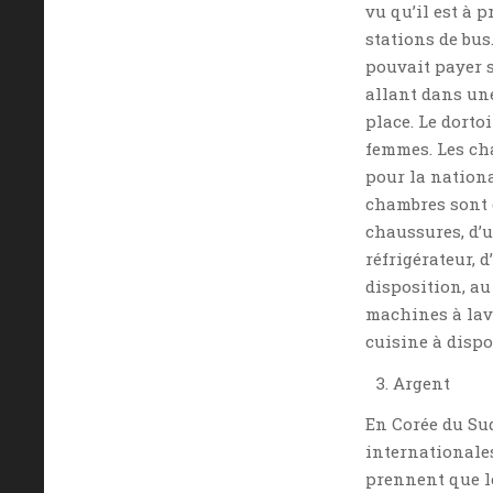
vu qu’il est à 
stations de bus
pouvait payer s
allant dans une
place. Le dorto
femmes. Les ch
pour la nationa
chambres sont c
chaussures, d’u
réfrigérateur, 
disposition, au
machines à laver
cuisine à dispo
Argent
En Corée du Sud
internationales
prennent que l