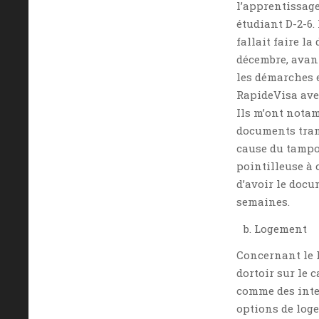
l’apprentissage
étudiant D-2-6
fallait faire l
décembre, avant
les démarches e
RapideVisa avec
Ils m’ont nota
documents trans
cause du tampon
pointilleuse à 
d’avoir le doc
semaines.
Logement
Concernant le 
dortoir sur le 
comme des inte
options de loge