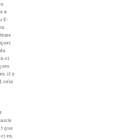
ou
e à
u E-
en
stème
oquer
 du
ux-ci
ques
, il y
, cela
t
 santé
nt que
-ci en