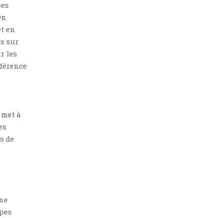
ses
On
et en
is sur
r les
férence
n
 met à
es
as de
 ne
ppes