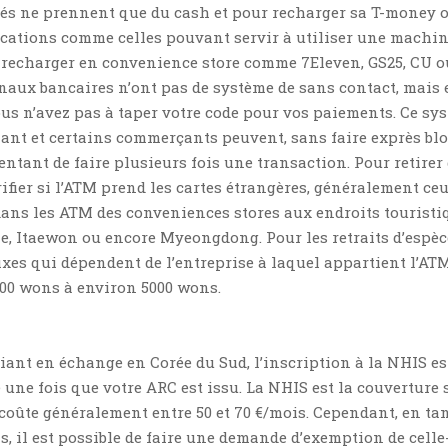
és ne prennent que du cash et pour recharger sa T-money 
ications comme celles pouvant servir à utiliser une machin
t recharger en convenience store comme 7Eleven, GS25, CU o
naux bancaires n’ont pas de système de sans contact, mais 
us n’avez pas à taper votre code pour vos paiements. Ce sy
lant et certains commerçants peuvent, sans faire exprès bl
tentant de faire plusieurs fois une transaction. Pour retirer
érifier si l’ATM prend les cartes étrangères, généralement ce
dans les ATM des conveniences stores aux endroits touristi
 Itaewon ou encore Myeongdong. Pour les retraits d’espèces
fixes qui dépendent de l’entreprise à laquel appartient l’ATM
200 wons à environ 5000 wons.
iant en échange en Corée du Sud, l’inscription à la NHIS es
ce une fois que votre ARC est issu. La NHIS est la couverture
 coûte généralement entre 50 et 70 €/mois. Cependant, en ta
s, il est possible de faire une demande d’exemption de celle